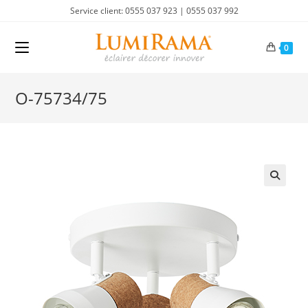
Skip
Service client: 0555 037 923 | 0555 037 992
to
content
0
O-75734/75