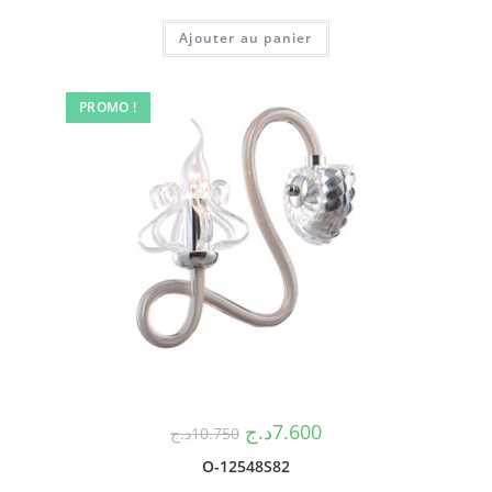
Ajouter au panier
PROMO !
د.ج
7.600
د.ج
10.750
O-12548S82