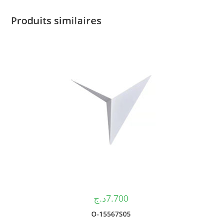
Produits similaires
د.ج
7.700
O-15567S05