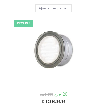
Ajouter au panier
PROMO !
د.ج
420
د.ج
1.400
D-30380/36/86