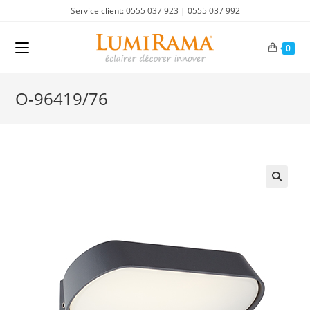
Skip
Service client: 0555 037 923 | 0555 037 992
to
content
0
O-96419/76